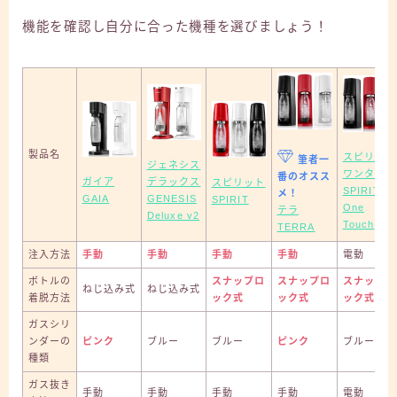
機能を確認し自分に合った機種を選びましょう！
製品名
スピリット
筆者一
ジェネシス
ワンタッチ
番のオスス
デラックス
ガイア
スピリット
SPIRIT
メ！
GENESIS
GAIA
SPIRIT
One
テラ
Deluxe v2
Touch
TERRA
注入方法
手動
手動
手動
手動
電動
ボトルの
スナップロ
スナップロ
スナップロ
ねじ込み式
ねじ込み式
着脱方法
ック式
ック式
ック式
ガスシリ
ンダーの
ピンク
ブルー
ブルー
ピンク
ブルー
種類
ガス抜き
手動
手動
手動
手動
電動